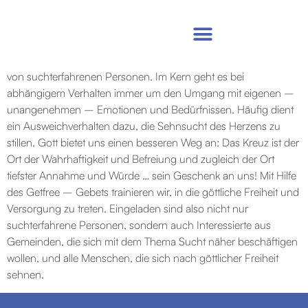
GET FREE
Raus aus Abhängigkeiten. Befreite Identität
.
Get Free Das Leben in Abhängigkeiten ist nicht nur ein Thema
von suchterfahrenen Personen. Im Kern geht es bei
abhängigem Verhalten immer um den Umgang mit eigenen –
unangenehmen – Emotionen und Bedürfnissen. Häufig dient
ein Ausweichverhalten dazu, die Sehnsucht des Herzens zu
stillen. Gott bietet uns einen besseren Weg an: Das Kreuz ist der
Ort der Wahrhaftigkeit und Befreiung und zugleich der Ort
tiefster Annahme und Würde … sein Geschenk an uns! Mit Hilfe
des Getfree – Gebets trainieren wir, in die göttliche Freiheit und
Versorgung zu treten. Eingeladen sind also nicht nur
suchterfahrene Personen, sondern auch Interessierte aus
Gemeinden, die sich mit dem Thema Sucht näher beschäftigen
wollen, und alle Menschen, die sich nach göttlicher Freiheit
sehnen.