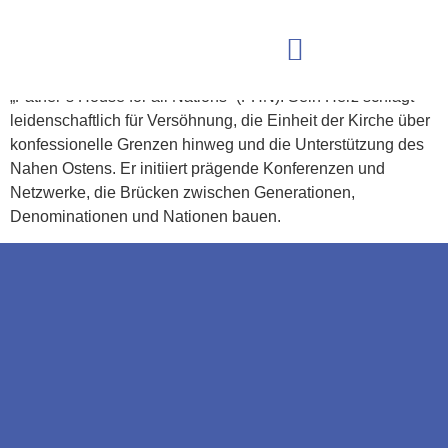
FADI KRIKOR
Fadi Krikor ist Unternehmer, Visionär und gemeinsam mit
seiner Frau Nicole Gründer des internationalen Dienstes
„Father’s House for all Nations“ (FHN). Sein Herz schlägt
leidenschaftlich für Versöhnung, die Einheit der Kirche über
konfessionelle Grenzen hinweg und die Unterstützung des
Nahen Ostens. Er initiiert prägende Konferenzen und
Netzwerke, die Brücken zwischen Generationen,
Denominationen und Nationen bauen.