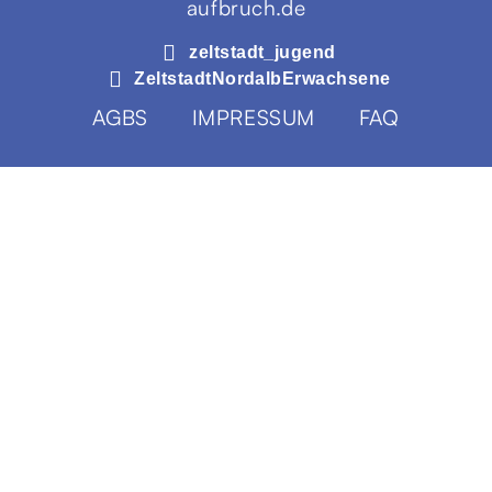
aufbruch.de
zeltstadt_jugend
ZeltstadtNordalbErwachsene
AGBS
IMPRESSUM
FAQ